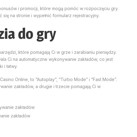
bonusów i promocji, które mogą pomóc w rozpoczęciu gry.
się na stronie i wypełnić formularz rejestracyjny.
zia do gry
narzędzi, które pomagają Ci w grze i zarabianiu pieniędzy.
zwala Ci na automatyczne wykonywanie zakładów, co jest
 i łatwy.
Casino Online, to “Autoplay”, “Turbo Mode” i “Fast Mode”.
anie zakładów, a drugie i trzecie pomagają Ci w
nywanie zakładów
wanie zakładów