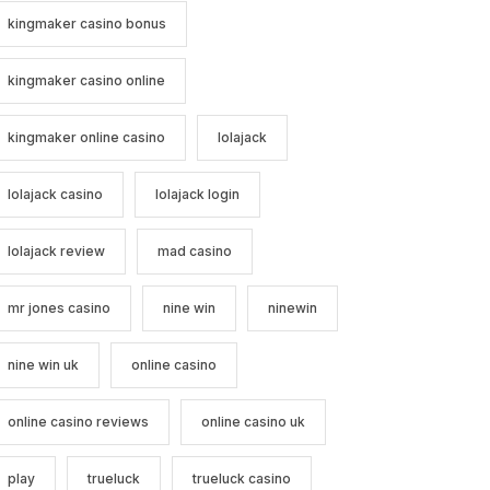
kingmaker casino bonus
kingmaker casino online
kingmaker online casino
lolajack
lolajack casino
lolajack login
lolajack review
mad casino
mr jones casino
nine win
ninewin
nine win uk
online casino
online casino reviews
online casino uk
play
trueluck
trueluck casino