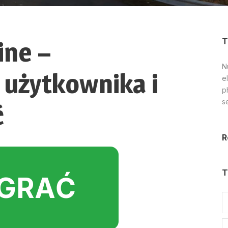
ine –
T
Nu
 użytkownika i
el
p
s
ć
R
T
GRAĆ