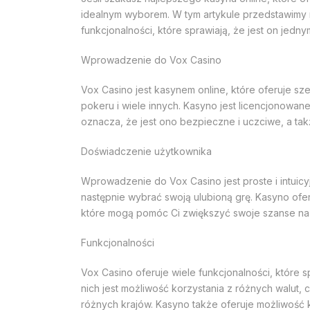
idealnym wyborem. W tym artykule przedstawimy 
funkcjonalności, które sprawiają, że jest on jedny
Wprowadzenie do Vox Casino
Vox Casino jest kasynem online, które oferuje sz
pokeru i wiele innych. Kasyno jest licencjonowan
oznacza, że jest ono bezpieczne i uczciwe, a tak
Doświadczenie użytkownika
Wprowadzenie do Vox Casino jest proste i intui
następnie wybrać swoją ulubioną grę. Kasyno ofer
które mogą pomóc Ci zwiększyć swoje szanse na
Funkcjonalności
Vox Casino oferuje wiele funkcjonalności, które s
nich jest możliwość korzystania z różnych walut, c
różnych krajów. Kasyno także oferuje możliwość k