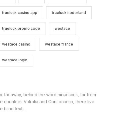
trueluck casino app
trueluck nederland
trueluck promo code
westace
westace casino
westace france
westace login
ar far away, behind the word mountains, far from
he countries Vokalia and Consonantia, there live
e blind texts.