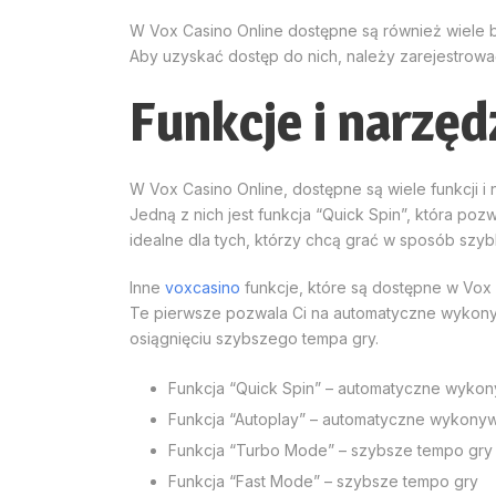
W Vox Casino Online dostępne są również wiele 
Aby uzyskać dostęp do nich, należy zarejestrować 
Funkcje i narzęd
W Vox Casino Online, dostępne są wiele funkcji i 
Jedną z nich jest funkcja “Quick Spin”, która po
idealne dla tych, którzy chcą grać w sposób szybki
Inne
voxcasino
funkcje, które są dostępne w Vox 
Te pierwsze pozwala Ci na automatyczne wykonyw
osiągnięciu szybszego tempa gry.
Funkcja “Quick Spin” – automatyczne wyko
Funkcja “Autoplay” – automatyczne wykony
Funkcja “Turbo Mode” – szybsze tempo gry
Funkcja “Fast Mode” – szybsze tempo gry