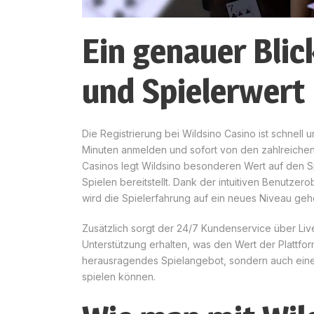
Ein genauer Blic
und Spielerwert
Die Registrierung bei Wildsino Casino ist schnell 
Minuten anmelden und sofort von den zahlreichen
Casinos legt Wildsino besonderen Wert auf den Spi
Spielen bereitstellt. Dank der intuitiven Benutz
wird die Spielerfahrung auf ein neues Niveau ge
Zusätzlich sorgt der 24/7 Kundenservice über Live
Unterstützung erhalten, was den Wert der Plattform
herausragendes Spielangebot, sondern auch eine
spielen können.