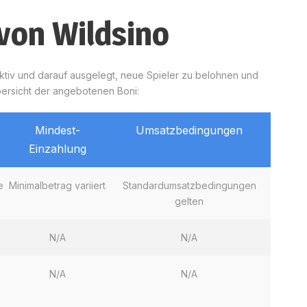
von Wildsino
ktiv und darauf ausgelegt, neue Spieler zu belohnen und
Übersicht der angebotenen Boni:
Mindest-
Umsatzbedingungen
Einzahlung
e
Minimalbetrag variiert
Standardumsatzbedingungen
gelten
N/A
N/A
N/A
N/A