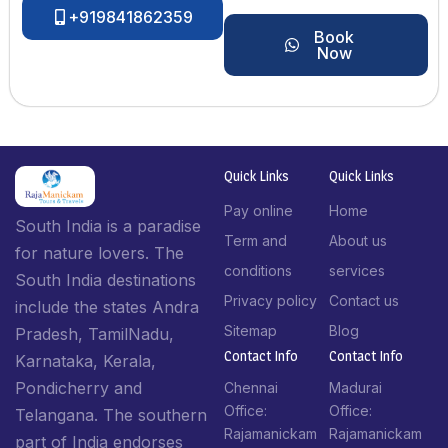
+919841862359
Book
Now
Quick Links
Quick Links
Pay online
Home
South India is a paradise
Term and
About us
for nature lovers. The
conditions
services
South India destinations
Privacy policy
Contact us
include the states Andra
Sitemap
Blog
Pradesh, TamilNadu,
Contact Info​
Contact Info​
Karnataka, Kerala,
Pondicherry and
Chennai
Madurai
Office:
Office:
Telangana. The southern
Rajamanickam
Rajamanickam
part of India endorses