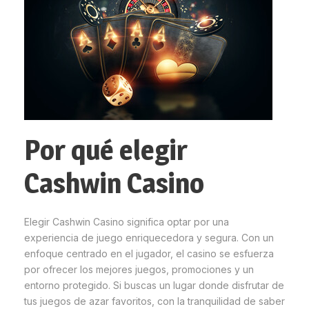
Por qué elegir
Cashwin Casino
Elegir Cashwin Casino significa optar por una
experiencia de juego enriquecedora y segura. Con un
enfoque centrado en el jugador, el casino se esfuerza
por ofrecer los mejores juegos, promociones y un
entorno protegido. Si buscas un lugar donde disfrutar de
tus juegos de azar favoritos, con la tranquilidad de saber