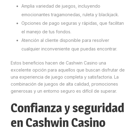
Amplia variedad de juegos, incluyendo
emocionantes tragamonedas, ruleta y blackjack.
Opciones de pago seguras y rápidas, que facilitan
el manejo de tus fondos.
Atención al cliente disponible para resolver
cualquier inconveniente que puedas encontrar.
Estos beneficios hacen de Cashwin Casino una
excelente opción para aquellos que buscan disfrutar de
una experiencia de juego completa y satisfactoria. La
combinación de juegos de alta calidad, promociones
generosas y un entorno seguro es difícil de superar.
Confianza y seguridad
en Cashwin Casino