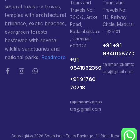
Tours and
Tours and
several treasure troves,
Travels No:
Travels No:
temples with architectural
76/3/2, Arcot
113, Railway
brilliance, exotic beaches,
Road,
Circle, Madurai
Kodambakkam
– 625101
evergreen forests
, Chennai-
bestowed with several
+91 +91
600024
wildlife sanctuaries and
9840158770
national parks.
Readmore
+91
rajamanickamto
9841862359
urs@gmail.com
+91 91760
70718
rajamanickamto
urs@gmail.com
Copyright@ 2026 South India Tours Package, All Right Reserved