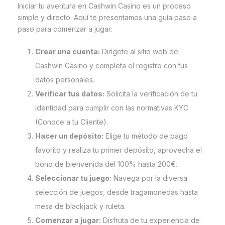
Iniciar tu aventura en Cashwin Casino es un proceso
simple y directo. Aquí te presentamos una guía paso a
paso para comenzar a jugar:
Crear una cuenta:
Dirígete al sitio web de
Cashwin Casino y completa el registro con tus
datos personales.
Verificar tus datos:
Solicita la verificación de tu
identidad para cumplir con las normativas KYC
(Conoce a tu Cliente).
Hacer un depósito:
Elige tu método de pago
favorito y realiza tu primer depósito, aprovecha el
bono de bienvenida del 100% hasta 200€.
Seleccionar tu juego:
Navega por la diversa
selección de juegos, desde tragamonedas hasta
mesa de blackjack y ruleta.
Comenzar a jugar:
Disfruta de tu experiencia de