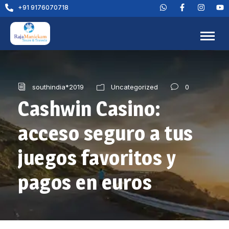
+91 9176070718
0
southindia*2019
Uncategorized
Cashwin Casino:
acceso seguro a tus
juegos favoritos y
pagos en euros