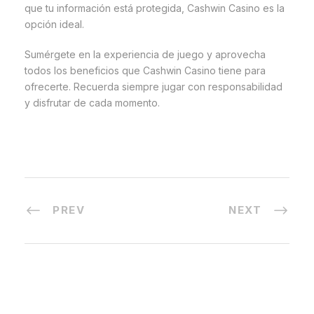
que tu información está protegida, Cashwin Casino es la
opción ideal.
Sumérgete en la experiencia de juego y aprovecha
todos los beneficios que Cashwin Casino tiene para
ofrecerte. Recuerda siempre jugar con responsabilidad
y disfrutar de cada momento.
PREV
NEXT