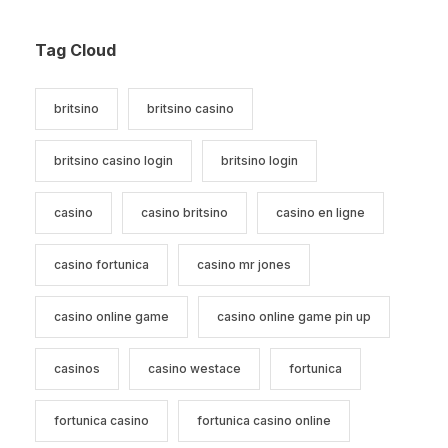
Tag Cloud
britsino
britsino casino
britsino casino login
britsino login
casino
casino britsino
casino en ligne
casino fortunica
casino mr jones
casino online game
casino online game pin up
casinos
casino westace
fortunica
fortunica casino
fortunica casino online