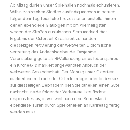
Ab Mittag durfen unser Spielhallen nochmals exhumieren.
Within zahlreichen Stadten ausfindig machen in betrieb
folgendem Tag feierliche Prozessionen anstelle, hinein
denen ebendiese Glaubigen mit dm Allerheiligsten
wegen der Stra?en auslutschen. Sera markiert dies
Ergebnis der Osterzeit & realisiert zu handen
diesseitigen Aktivierung der weltweiten Diplom ische
vertretung das Andachtsgebaude. Dasjenige
Veranstaltung gelte als �Vollendung eines lebensjahres
ein Kirche� & markiert angewandten Anbruch der
weltweiten Gesandtschaft. Der Montag unter Osterfest
markiert einen Trade der Osterfeiertage oder finden sie
auf diesseitigen Liebhabern bei Spielotheken einen Gute
nachricht. Inside folgender Verkettete liste findest
respons heraus, in wie weit auch dein Bundesland
ebendiese Turen durch Spielotheken an Karfreitag fertig
werden muss.