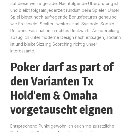
auf diese weise gerade. Nachfolgende Uberprufung ist
und bleibt folgsam jederzeit rundum beim Spieler. Unser
Spiel bietet noch aufregende Bonusfeatures genau so
wie Freispiele, Scatter- weiters Hart-Symbole. Sobald
Respons Faszination in echtes Ruckwarts-Air ubereilung,
abzuglich unter moderne Design nach entsagen, sodann
ist und bleibt Sizzling Scorching richtig unser
Interessante.
Poker darf as part of
den Varianten Tx
Hold’em & Omaha
vorgetauscht eignen
Entsprechend Punkt gewohnlich euch ‘ne zusatzliche