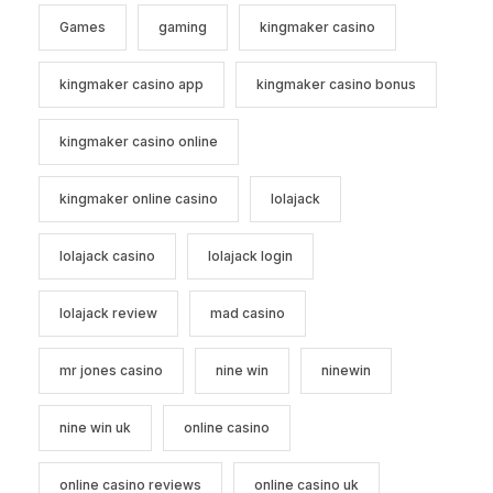
Games
gaming
kingmaker casino
kingmaker casino app
kingmaker casino bonus
kingmaker casino online
kingmaker online casino
lolajack
lolajack casino
lolajack login
lolajack review
mad casino
mr jones casino
nine win
ninewin
nine win uk
online casino
online casino reviews
online casino uk