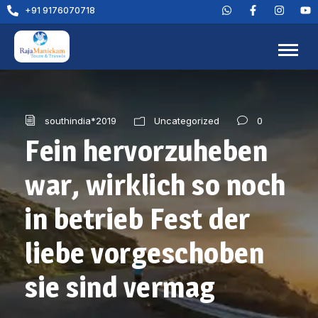
+91 9176070718
0
southindia*2019
Uncategorized
Fein hervorzuheben
war, wirklich so noch
in betrieb Fest der
liebe vorgeschoben
sie sind vermag