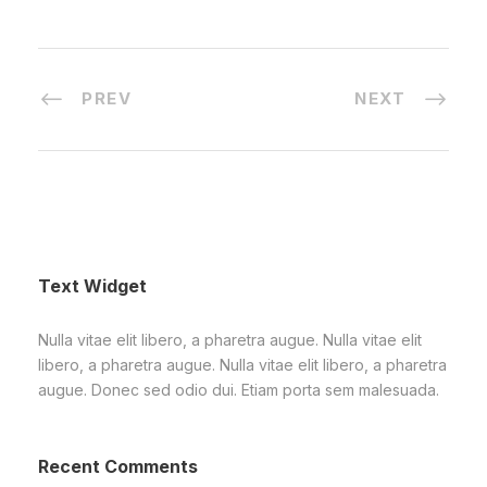
PREV
NEXT
Text Widget
Nulla vitae elit libero, a pharetra augue. Nulla vitae elit
libero, a pharetra augue. Nulla vitae elit libero, a pharetra
augue. Donec sed odio dui. Etiam porta sem malesuada.
Recent Comments