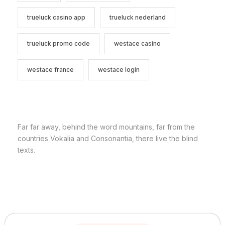
trueluck casino app
trueluck nederland
trueluck promo code
westace casino
westace france
westace login
Far far away, behind the word mountains, far from the
countries Vokalia and Consonantia, there live the blind
texts.