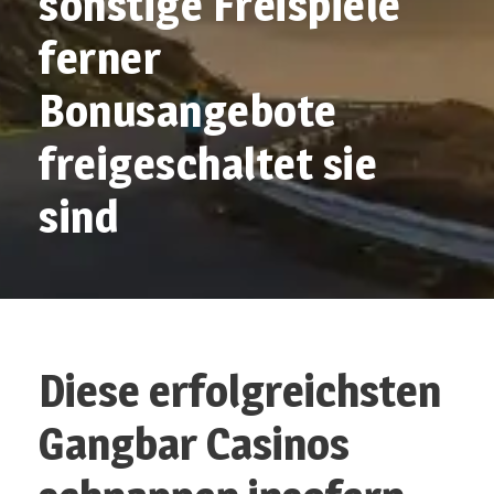
sonstige Freispiele
ferner
Bonusangebote
freigeschaltet sie
sind
Diese erfolgreichsten
Gangbar Casinos