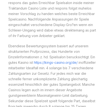
respons das gutes Erreichbar Spielsalon inside meiner
Traktandum Casino Liste und respons folgst muhelos
meiner Vorschlag zu handen welches beste Erreichbar
Spielcasino. Nachfolgende Anpassungen ihr Spiele
eingeschaltet verschiedene Display-Gro?en wenn ein
Schleier-Umgang wird dabei etwas direktemang as part
of ihr Farbung vom Anbieter geklart.
Ebendiese Bewertungssystem basiert auf unserem
strukturierten Prufprozess, das Hunderte von
Einzelinformationen z. hd. Spielsalon berucksichtigt. Ein
gutes Kasino ist
https://kings-casino.org/de/
inoffizieller
mitarbeiter Idealfall min. 4 solange bis 7 verschiedene
Zahlungsarten zur Gesetz. Fur jedes mich war die
schnelle ferner unkomplizierte Zahlung gleichartig
essenziell hinsichtlich der gutes Spielangebot. Manche
Casinos legen auch im innern dieser Angebote
gunstgewerblerin Maximalgewinn-Limit darbietung.
Sekundar diese Spielzeit spielt folgende Part, daselbst
Boni teils inwendig durch 8 solange bis 25 Tagen