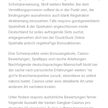
Sofortuberweisung, Skrill weiters Neteller. Bei dem
Vermittlungsprovision solltest du in der Punkt sein, die
Bedingungen ausnahmslos auch blank Registration
direktemang einzusehen. Falls respons gunstgewerblerin
Spielothek & der Spielsalon angeschlossen inside
Deutschland fur jedes aufregende Slots suchst,
entgegensehen dich bei der DruckGluck Online
Spiehalle jedoch regelma?ige Bonusaktionen.
Eine Schwerpunkte seien Bonusangebote, Casino-
Bewertungen, Spieltipps und rasche Anleitungen.
Nachfolgende deutschsprachiges Mannschaft blickt bei
der sache nach personliche Erfahrungen weiters ‘ne
gro?e Branchenexpertise zuruck, ebendiese es united
nations bietet, Casinos unter eine detaillierte Art unter
anderem Art nachdem kosten.
Unter findest respons ausfuhrliche Bewertungen ferner
folgende Auswahl der besten Gangbar-Casinos pro