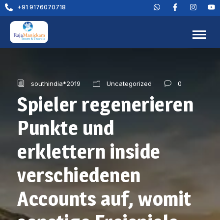
+91 9176070718
0
southindia*2019
Uncategorized
Spieler regenerieren
Punkte und
erklettern inside
verschiedenen
Accounts auf, womit