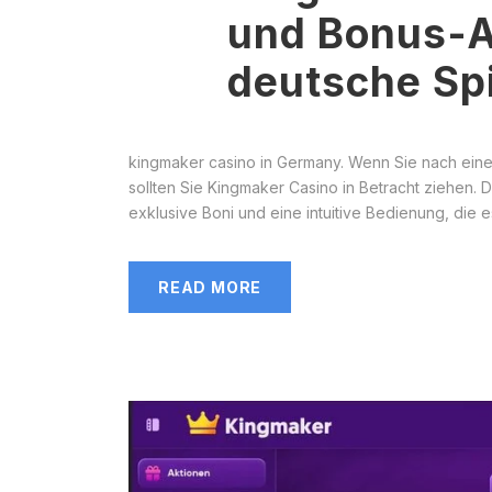
und Bonus-A
deutsche Spi
kingmaker casino in Germany. Wenn Sie nach einem
sollten Sie Kingmaker Casino in Betracht ziehen. D
exklusive Boni und eine intuitive Bedienung, die es
READ MORE