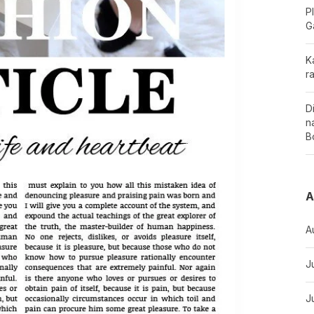
P
G
K
r
D
n
B
A
A
J
J