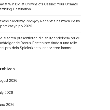
lay & Win Big at Crownslots Casino: Your Ultimate
ambling Destination
asyno Sieciowy Poglądy Recenzja naszych Pełny
aport kasyn po 2026
ie autoren prasentieren dir, an irgendeinem ort du
achfolgende Bonus-Bestenliste findest und tolle
oni pro dein Spielerkonto innervieren kannst
rchives
ugust 2026
uly 2026
une 2026