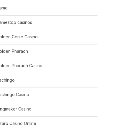
ame
amestop casinos
olden Genie Casino
olden Pharaoh
olden Pharaoh Casino
achingo
achingo Casino
ingmaker Casino
izaro Casino Online