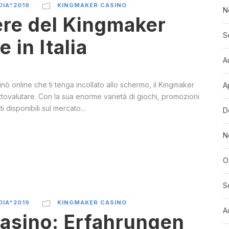
DIA*2019
KINGMAKER CASINO
N
tere del Kingmaker
S
 in Italia
A
nò online che ti tenga incollato allo schermo, il Kingmaker
A
tovalutare. Con la sua enorme varietà di giochi, promozioni
i disponibili sul mercato...
D
N
O
S
DIA*2019
KINGMAKER CASINO
A
asino: Erfahrungen