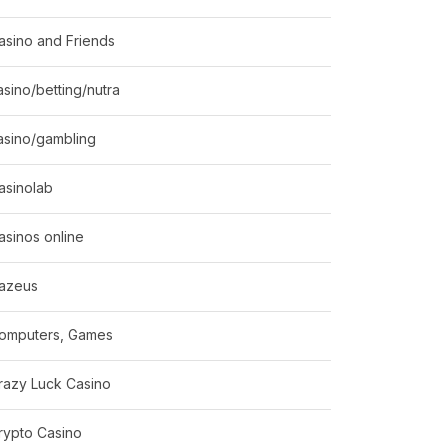
asino and Friends
asino/betting/nutra
asino/gambling
asinolab
asinos online
azeus
omputers, Games
razy Luck Casino
rypto Casino