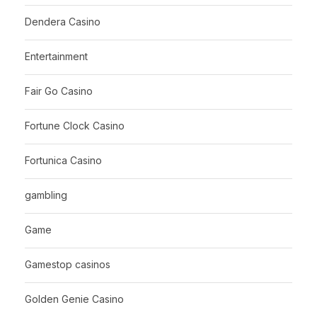
Dendera Casino
Entertainment
Fair Go Casino
Fortune Clock Casino
Fortunica Casino
gambling
Game
Gamestop casinos
Golden Genie Casino