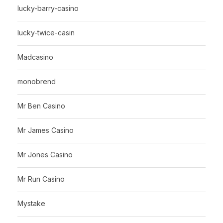
lucky-barry-casino
lucky-twice-casin
Madcasino
monobrend
Mr Ben Casino
Mr James Casino
Mr Jones Casino
Mr Run Casino
Mystake