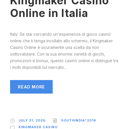
Kingmaker Casino
Online in Italia
Italy: Se stai cercando un'esperienza di gioco casinò
online che ti tenga incollato allo schermo, il Kingmaker
Casino Online è sicuramente una scelta da non
sottovalutare. Con la sua enorme varietà di giochi,
promozioni e bonus, questo casinò online si distingue tra
i molti disponibili sul mercato...
READ MORE
JULY 31, 2026
SOUTHINDIA*2019
KINGMAKER CASINO