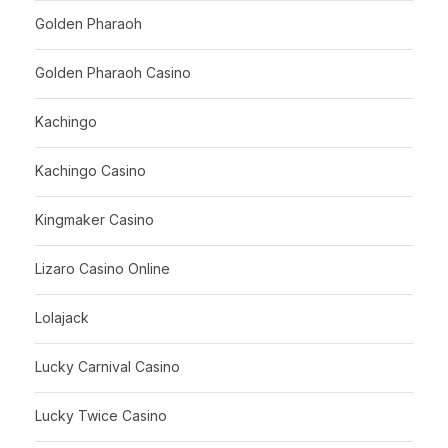
Golden Pharaoh
Golden Pharaoh Casino
Kachingo
Kachingo Casino
Kingmaker Casino
Lizaro Casino Online
Lolajack
Lucky Carnival Casino
Lucky Twice Casino