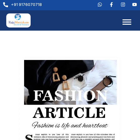
+91 9176070718