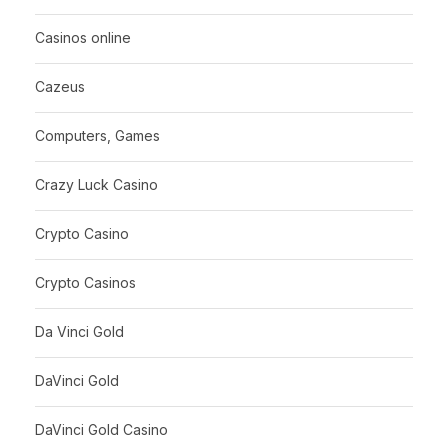
Casinos online
Cazeus
Computers, Games
Crazy Luck Casino
Crypto Casino
Crypto Casinos
Da Vinci Gold
DaVinci Gold
DaVinci Gold Casino