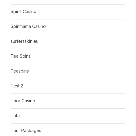
Spinit Casino
Spinmama Casino
surfersskin.eu
Tea Spins
Teaspins
Test 2
Thor Casino
Total
Tour Packages