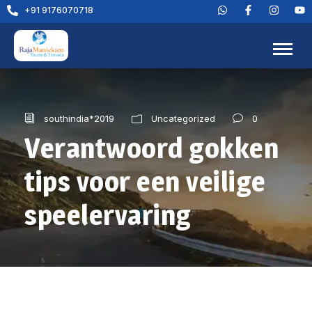
+91 9176070718
0
southindia*2019
Uncategorized
Verantwoord gokken
tips voor een veilige
speelervaring