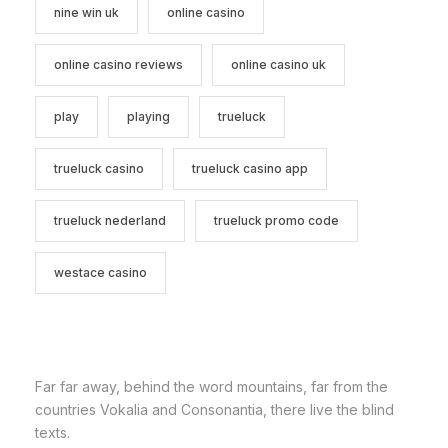
nine win uk
online casino
online casino reviews
online casino uk
play
playing
trueluck
trueluck casino
trueluck casino app
trueluck nederland
trueluck promo code
westace casino
Far far away, behind the word mountains, far from the
countries Vokalia and Consonantia, there live the blind
texts.