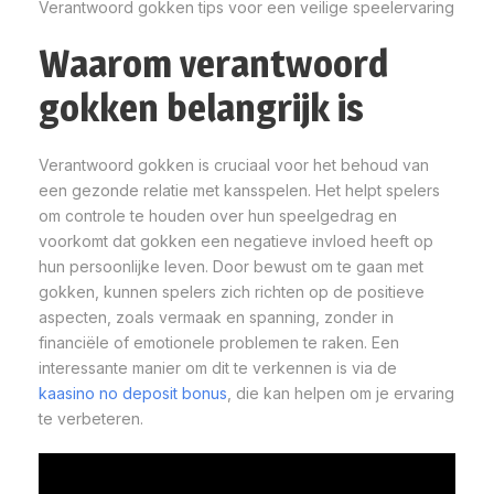
Verantwoord gokken tips voor een veilige speelervaring
Waarom verantwoord
gokken belangrijk is
Verantwoord gokken is cruciaal voor het behoud van
een gezonde relatie met kansspelen. Het helpt spelers
om controle te houden over hun speelgedrag en
voorkomt dat gokken een negatieve invloed heeft op
hun persoonlijke leven. Door bewust om te gaan met
gokken, kunnen spelers zich richten op de positieve
aspecten, zoals vermaak en spanning, zonder in
financiële of emotionele problemen te raken. Een
interessante manier om dit te verkennen is via de
kaasino no deposit bonus
, die kan helpen om je ervaring
te verbeteren.