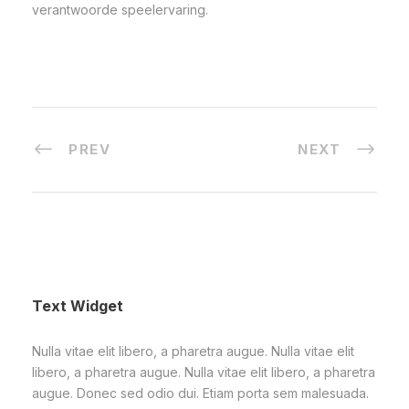
verantwoorde speelervaring.
PREV
NEXT
Text Widget
Nulla vitae elit libero, a pharetra augue. Nulla vitae elit
libero, a pharetra augue. Nulla vitae elit libero, a pharetra
augue. Donec sed odio dui. Etiam porta sem malesuada.