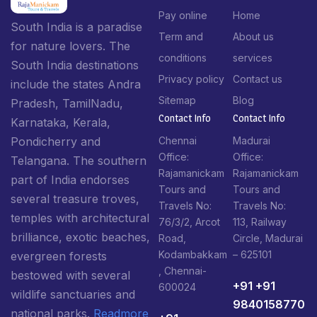
Pay online
Home
South India is a paradise
Term and
About us
for nature lovers. The
conditions
services
South India destinations
Privacy policy
Contact us
include the states Andra
Sitemap
Blog
Pradesh, TamilNadu,
Contact Info​
Contact Info​
Karnataka, Kerala,
Pondicherry and
Chennai
Madurai
Office:
Office:
Telangana. The southern
Rajamanickam
Rajamanickam
part of India endorses
Tours and
Tours and
several treasure troves,
Travels No:
Travels No:
temples with architectural
76/3/2, Arcot
113, Railway
brilliance, exotic beaches,
Road,
Circle, Madurai
Kodambakkam
– 625101
evergreen forests
, Chennai-
bestowed with several
+91 +91
600024
wildlife sanctuaries and
9840158770
national parks.
Readmore