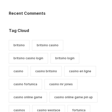
Recent Comments
Tag Cloud
britsino
britsino casino
britsino casino login
britsino login
casino
casino britsino
casino en ligne
casino fortunica
casino mr jones
casino online game
casino online game pin up
casinos
casino westace
fortunica