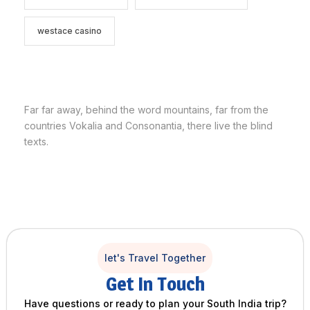
westace casino
Far far away, behind the word mountains, far from the
countries Vokalia and Consonantia, there live the blind
texts.
let's Travel Together
Get In Touch
Have questions or ready to plan your South India trip?