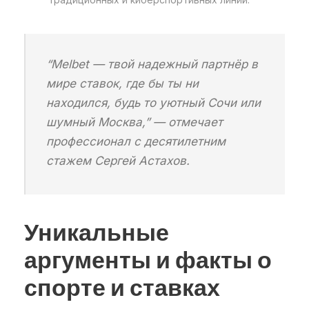
“Melbet — твой надежный партнёр в
мире ставок, где бы ты ни
находился, будь то уютный Сочи или
шумный Москва,” — отмечает
профессионал с десятилетним
стажем Сергей Астахов.
Уникальные
аргументы и факты о
спорте и ставках