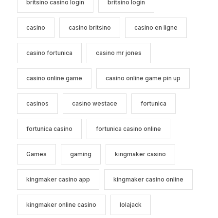
britsino casino login
britsino login
casino
casino britsino
casino en ligne
casino fortunica
casino mr jones
casino online game
casino online game pin up
casinos
casino westace
fortunica
fortunica casino
fortunica casino online
Games
gaming
kingmaker casino
kingmaker casino app
kingmaker casino online
kingmaker online casino
lolajack