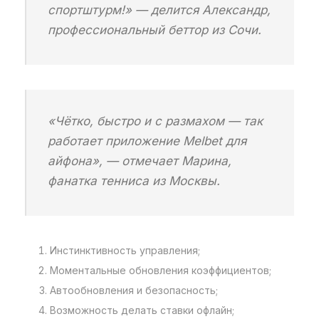
спортштурм!» — делится Александр,
профессиональный беттор из Сочи.
«Чётко, быстро и с размахом — так
работает приложение Melbet для
айфона», — отмечает Марина,
фанатка тенниса из Москвы.
Инстинктивность управления;
Моментальные обновления коэффициентов;
Автообновления и безопасность;
Возможность делать ставки офлайн;