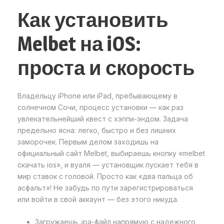
Как установить
Melbet на iOS:
проста и скорость
Владельцу iPhone или iPad, пребывающему в
солнечном Сочи, процесс установки — как раз
увлекательнейший квест с хэппи-эндом. Задача
предельно ясна: легко, быстро и без лишних
заморочек. Первым делом заходишь на
официальный сайт Melbet, выбираешь кнопку «melbet
скачать ios», и вуаля — установщик пускает тебя в
мир ставок с головой. Просто как «два пальца об
асфальт»! Не забудь по пути зарегистрироваться
или войти в свой аккаунт — без этого никуда.
Загружаешь .ipa-файл напрямую с надежного