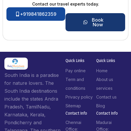
Contact our travel experts today.
+919841862359
Book
Now
Quick Links
Quick Links
Pay online
Home
South India is a paradise
Term and
About us
for nature lovers. The
conditions
services
South India destinations
Privacy policy
Contact us
include the states Andra
Sitemap
Blog
Pradesh, TamilNadu,
Contact Info​
Contact Info​
Karnataka, Kerala,
Pondicherry and
Chennai
Madurai
Office:
Office:
Telangana. The southern