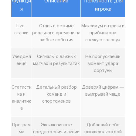
Функци
Описание
Полезность для
я
игрока
Live-
Ставь в режиме
Максимум интриги и
ставки
реального времени на
прибыли «на
любые события
свежую голову»
Уведомл
Сигналы о важных
Не пропускаешь
ения
матчах и результатах
момент удара
фортуны
Статисти
Детальный разбор
Доверяй цифрам —
ка и
команд и
выигрывай чаще
аналитик
спортсменов
а
Програм
Эксклюзивные
Добавляй себе
ма
предложения и акции
плюшек к каждой