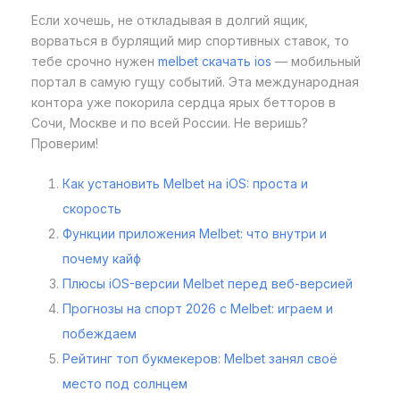
Если хочешь, не откладывая в долгий ящик,
ворваться в бурлящий мир спортивных ставок, то
тебе срочно нужен
melbet скачать ios
— мобильный
портал в самую гущу событий. Эта международная
контора уже покорила сердца ярых бетторов в
Сочи, Москве и по всей России. Не веришь?
Проверим!
Как установить Melbet на iOS: проста и
скорость
Функции приложения Melbet: что внутри и
почему кайф
Плюсы iOS-версии Melbet перед веб-версией
Прогнозы на спорт 2026 с Melbet: играем и
побеждаем
Рейтинг топ букмекеров: Melbet занял своё
место под солнцем