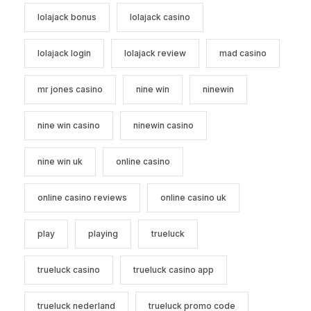
lolajack bonus
lolajack casino
lolajack login
lolajack review
mad casino
mr jones casino
nine win
ninewin
nine win casino
ninewin casino
nine win uk
online casino
online casino reviews
online casino uk
play
playing
trueluck
trueluck casino
trueluck casino app
trueluck nederland
trueluck promo code