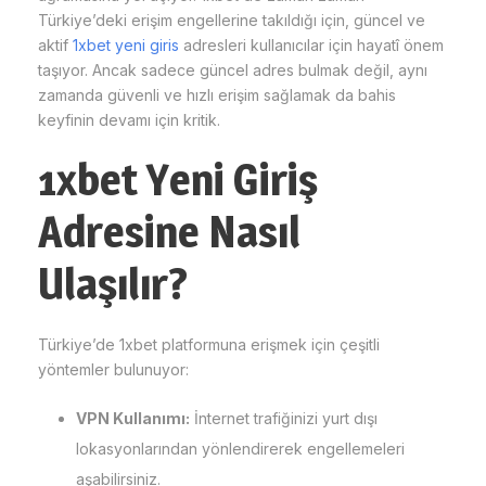
Türkiye’deki erişim engellerine takıldığı için, güncel ve
aktif
1xbet yeni giris
adresleri kullanıcılar için hayatî önem
taşıyor. Ancak sadece güncel adres bulmak değil, aynı
zamanda güvenli ve hızlı erişim sağlamak da bahis
keyfinin devamı için kritik.
1xbet Yeni Giriş
Adresine Nasıl
Ulaşılır?
Türkiye’de 1xbet platformuna erişmek için çeşitli
yöntemler bulunuyor:
VPN Kullanımı:
İnternet trafiğinizi yurt dışı
lokasyonlarından yönlendirerek engellemeleri
aşabilirsiniz.