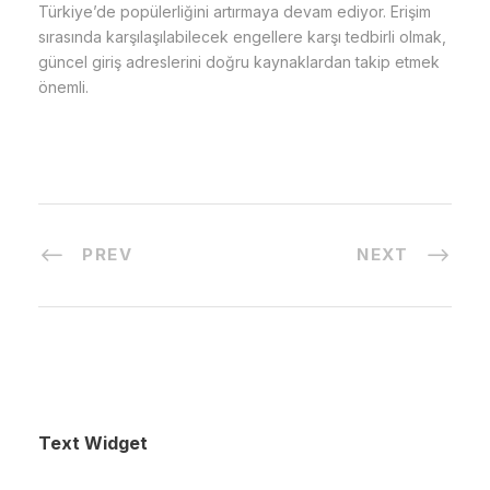
Türkiye’de popülerliğini artırmaya devam ediyor. Erişim
sırasında karşılaşılabilecek engellere karşı tedbirli olmak,
güncel giriş adreslerini doğru kaynaklardan takip etmek
önemli.
PREV
NEXT
Text Widget