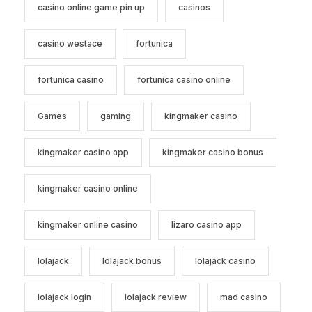
casino online game pin up
casinos
casino westace
fortunica
fortunica casino
fortunica casino online
Games
gaming
kingmaker casino
kingmaker casino app
kingmaker casino bonus
kingmaker casino online
kingmaker online casino
lizaro casino app
lolajack
lolajack bonus
lolajack casino
lolajack login
lolajack review
mad casino