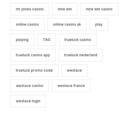
mr jones casino
nine win
nine win casino
online casino
online casino uk
play
playing
TAG
trueluck casino
trueluck casino app
trueluck nederland
trueluck promo code
westace
westace casino
westace france
westace login