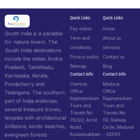
Quick Links
Quick Links
Pay online
Home
South India is a paradise
Term and
About us
for nature lovers. The
conditions
services
South India destinations
Privacy policy
Contact us
include the states Andra
Sitemap
Blog
Pradesh, TamilNadu,
Contact Info​
Contact Info​
Karnataka, Kerala,
Pondicherry and
Chennai
Madurai
Office:
Office:
Telangana. The southern
Rajamanickam
Rajamanickam
part of India endorses
Tours and
Tours and
several treasure troves,
Travels No:
Travels No:
temples with architectural
76/3/2, Arcot
113, Railway
brilliance, exotic beaches,
Road,
Circle, Madurai
Kodambakkam
– 625101
evergreen forests