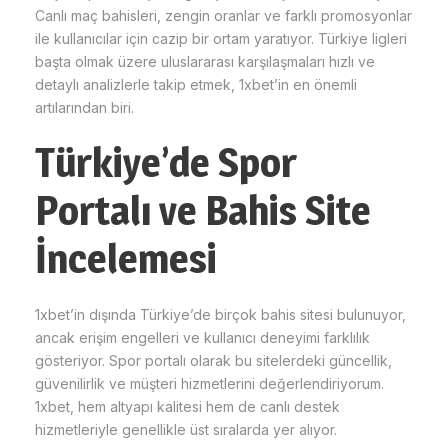
Canlı maç bahisleri, zengin oranlar ve farklı promosyonlar
ile kullanıcılar için cazip bir ortam yaratıyor. Türkiye ligleri
başta olmak üzere uluslararası karşılaşmaları hızlı ve
detaylı analizlerle takip etmek, 1xbet’in en önemli
artılarından biri.
Türkiye’de Spor
Portalı ve Bahis Site
İncelemesi
1xbet’in dışında Türkiye’de birçok bahis sitesi bulunuyor,
ancak erişim engelleri ve kullanıcı deneyimi farklılık
gösteriyor. Spor portalı olarak bu sitelerdeki güncellik,
güvenilirlik ve müşteri hizmetlerini değerlendiriyorum.
1xbet, hem altyapı kalitesi hem de canlı destek
hizmetleriyle genellikle üst sıralarda yer alıyor.