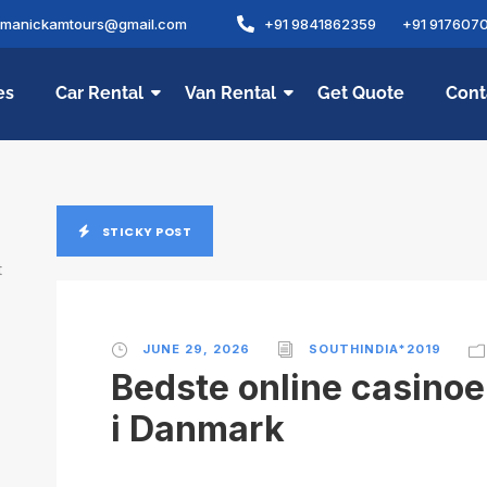
amanickamtours@gmail.com
+91 9841862359
+91 917607
es
Car Rental
Van Rental
Get Quote
Cont
STICKY POST
t
JUNE 29, 2026
SOUTHINDIA*2019
Bedste online casinoer 
i Danmark