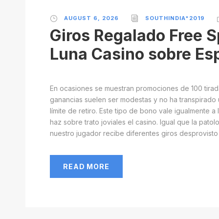
AUGUST 6, 2026
SOUTHINDIA*2019
Giros Regalado Free S
Luna Casino sobre Es
En ocasiones se muestran promociones de 100 tirada
ganancias suelen ser modestas y no ha transpirado 
límite de retiro. Este tipo de bono vale igualmente a
haz sobre trato joviales el casino. Igual que la patol
nuestro jugador recibe diferentes giros desprovisto 
READ MORE