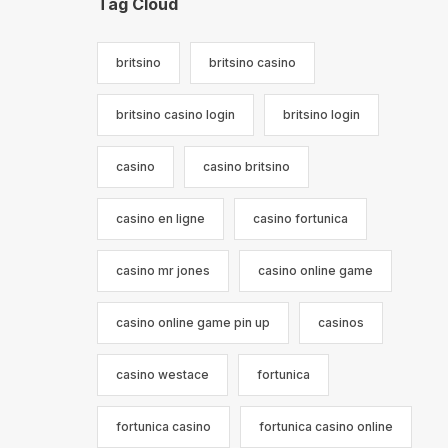
Tag Cloud
britsino
britsino casino
britsino casino login
britsino login
casino
casino britsino
casino en ligne
casino fortunica
casino mr jones
casino online game
casino online game pin up
casinos
casino westace
fortunica
fortunica casino
fortunica casino online