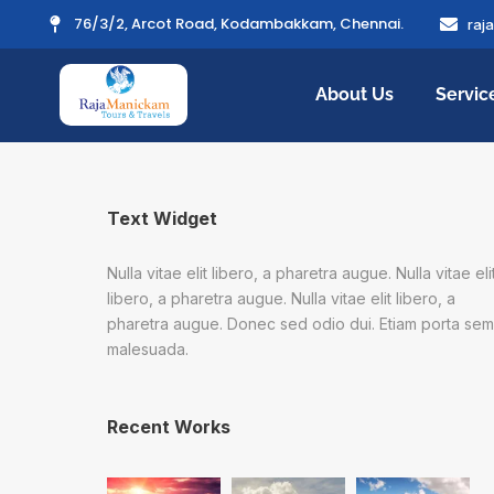
76/3/2, Arcot Road, Kodambakkam, Chennai.
raj
About Us
Servic
Text Widget
Nulla vitae elit libero, a pharetra augue. Nulla vitae eli
libero, a pharetra augue. Nulla vitae elit libero, a
pharetra augue. Donec sed odio dui. Etiam porta sem
malesuada.
Recent Works