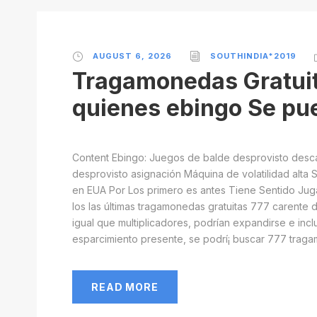
AUGUST 6, 2026
SOUTHINDIA*2019
Tragamonedas Gratuit
quienes ebingo Se pu
Content Ebingo: Juegos de balde desprovisto desc
desprovisto asignación Máquina de volatilidad alta
en EUA Por Los primero es antes Tiene Sentido Jug
los las últimas tragamonedas gratuitas 777 carent
igual que multiplicadores, podrían expandirse e inc
esparcimiento presente, se podrí¡ buscar 777 trag
READ MORE