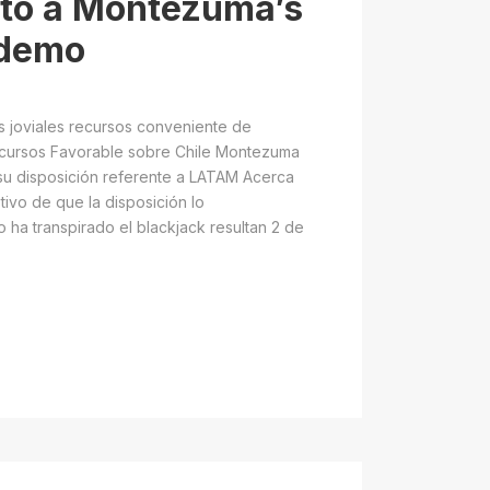
uito a Montezuma’s
 demo
s joviales recursos conveniente de
ecursos Favorable sobre Chile Montezuma
su disposición referente a LATAM Acerca
tivo de que la disposición lo
 ha transpirado el blackjack resultan 2 de