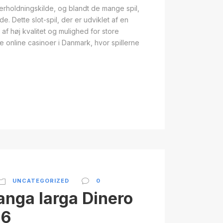
erholdningskilde, og blandt de mange spil,
de. Dette slot-spil, der er udviklet af en
af høj kvalitet og mulighed for store
e online casinoer i Danmark, hvor spillerne
UNCATEGORIZED
0
anga larga Dinero
26