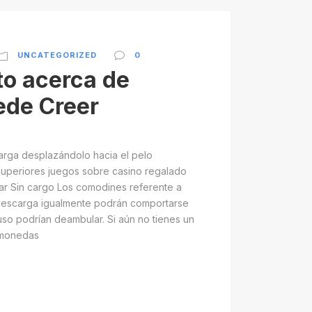
UNCATEGORIZED
0
o acerca de
ede Creer
arga desplazándolo hacia el pelo
 Superiores juegos sobre casino regalado
ar Sin cargo Los comodines referente a
e descarga igualmente podrán comportarse
luso podrían deambular. Si aún no tienes un
amonedas