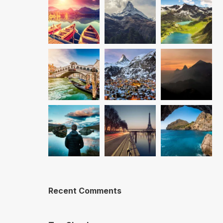
Recent Comments