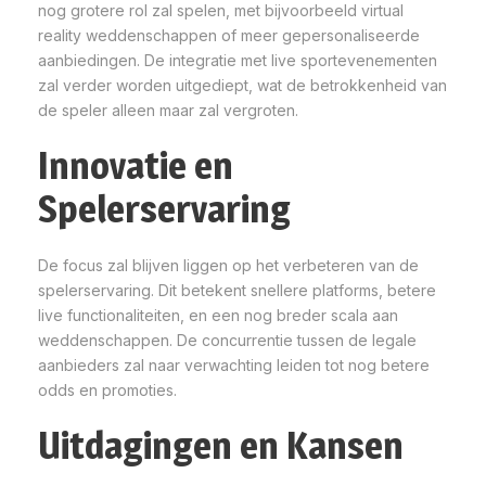
nog grotere rol zal spelen, met bijvoorbeeld virtual
reality weddenschappen of meer gepersonaliseerde
aanbiedingen. De integratie met live sportevenementen
zal verder worden uitgediept, wat de betrokkenheid van
de speler alleen maar zal vergroten.
Innovatie en
Spelerservaring
De focus zal blijven liggen op het verbeteren van de
spelerservaring. Dit betekent snellere platforms, betere
live functionaliteiten, en een nog breder scala aan
weddenschappen. De concurrentie tussen de legale
aanbieders zal naar verwachting leiden tot nog betere
odds en promoties.
Uitdagingen en Kansen