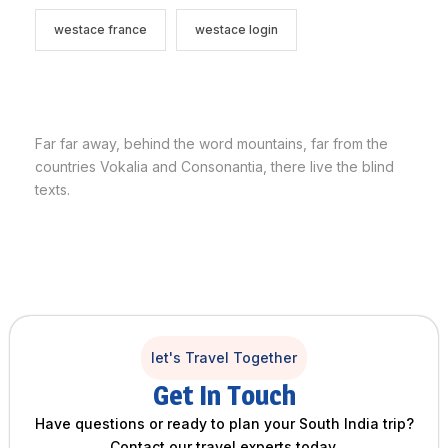
westace france
westace login
Far far away, behind the word mountains, far from the
countries Vokalia and Consonantia, there live the blind
texts.
let's Travel Together
Get In Touch
Have questions or ready to plan your South India trip?
Contact our travel experts today.