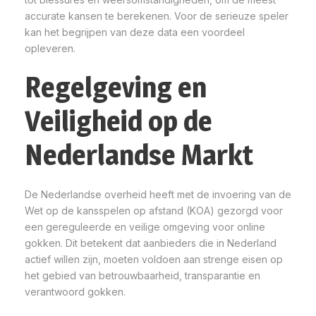
accurate kansen te berekenen. Voor de serieuze speler
kan het begrijpen van deze data een voordeel
opleveren.
Regelgeving en
Veiligheid op de
Nederlandse Markt
De Nederlandse overheid heeft met de invoering van de
Wet op de kansspelen op afstand (KOA) gezorgd voor
een gereguleerde en veilige omgeving voor online
gokken. Dit betekent dat aanbieders die in Nederland
actief willen zijn, moeten voldoen aan strenge eisen op
het gebied van betrouwbaarheid, transparantie en
verantwoord gokken.