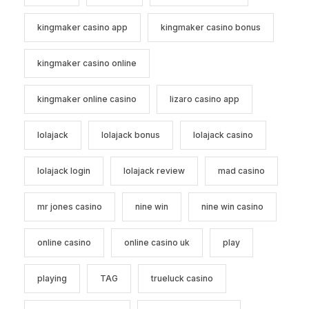
kingmaker casino app
kingmaker casino bonus
kingmaker casino online
kingmaker online casino
lizaro casino app
lolajack
lolajack bonus
lolajack casino
lolajack login
lolajack review
mad casino
mr jones casino
nine win
nine win casino
online casino
online casino uk
play
playing
TAG
trueluck casino