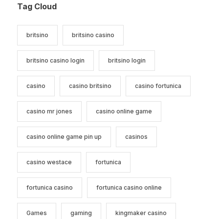
Tag Cloud
britsino
britsino casino
britsino casino login
britsino login
casino
casino britsino
casino fortunica
casino mr jones
casino online game
casino online game pin up
casinos
casino westace
fortunica
fortunica casino
fortunica casino online
Games
gaming
kingmaker casino