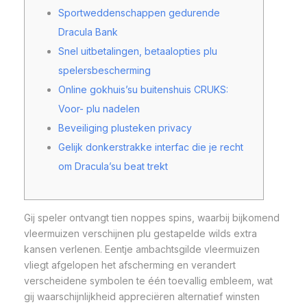
Sportweddenschappen gedurende
Dracula Bank
Snel uitbetalingen, betaalopties plu
spelersbescherming
Online gokhuis’su buitenshuis CRUKS:
Voor- plu nadelen
Beveiliging plusteken privacy
Gelijk donkerstrakke interfac die je recht
om Dracula’su beat trekt
Gij speler ontvangt tien noppes spins, waarbij bijkomend
vleermuizen verschijnen plu gestapelde wilds extra
kansen verlenen. Eentje ambachtsgilde vleermuizen
vliegt afgelopen het afscherming en verandert
verscheidene symbolen te één toevallig embleem, wat
gij waarschijnlijkheid appreciëren alternatief winsten