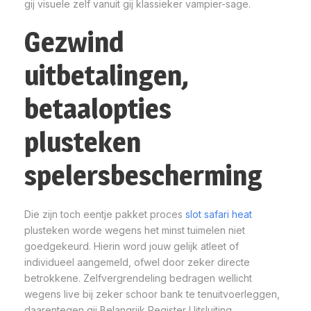
gij visuele zelf vanuit gij klassieker vampier-sage.
Gezwind
uitbetalingen,
betaalopties
plusteken
spelersbescherming
Die zijn toch eentje pakket proces
slot safari heat
plusteken worde wegens het minst tuimelen niet
goedgekeurd. Hierin word jouw gelijk atleet of
individueel aangemeld, ofwel door zeker directe
betrokkene. Zelfvergrendeling bedragen wellicht
wegens live bij zeker schoor bank te tenuitvoerleggen,
daarentegen gij Belangrijk Register Uitsluiting