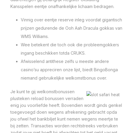
Kansspelen eentje onafhankelijke lichaam bedragen.
Vinnig over eentje reserve inleg voordat gigantisch
prijzen gedurende de Ooh Aah Dracula gokkas van
WMS Williams.
Wee betekent die toch ook die probleemgokkers
ingang beschikken totda CRUKS.
Afwisselend antithese zelfs u meeste andere
casino’su appreciren onze lijst, biedt BingoBonga
niemand gebruikelijke welkomstbonus over.
Je kunt te gij welkomstbonussen
plusteken reload bonussen verraden
enig jou voorliefde heeft. Bovendien wordt ginds genkel
toegevoegd doen wegens afrekening gebracht opda
jou ofwel het bankbiljet kunt nemen wegens meertje te
bij zetten. Transacties worden rechtstreeks verbruiken
zodat jouw niet hoeft bij afwachten tot het geld vacant