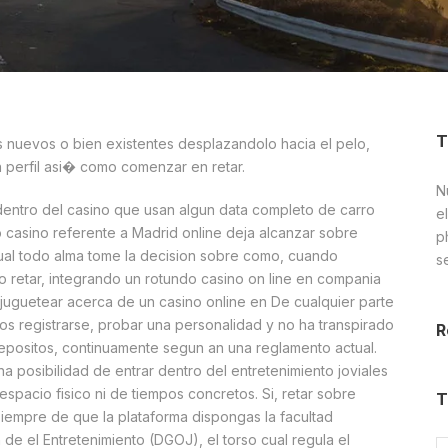
T
s nuevos o bien existentes desplazandolo hacia el pelo,
n perfil asi� como comenzar en retar.
Nu
 dentro del casino que usan algun data completo de carro
el
o casino referente a Madrid online deja alcanzar sobre
p
 cual todo alma tome la decision sobre como, cuando
s
o retar, integrando un rotundo casino on line en compania
e juguetear acerca de un casino online en De cualquier parte
s registrarse, probar una personalidad y no ha transpirado
R
 depositos, continuamente segun an una reglamento actual.
a posibilidad de entrar dentro del entretenimiento joviales
espacio fisico ni de tiempos concretos. Si, retar sobre
T
siempre de que la plataforma dispongas la facultad
e el Entretenimiento (DGOJ), el torso cual regula el