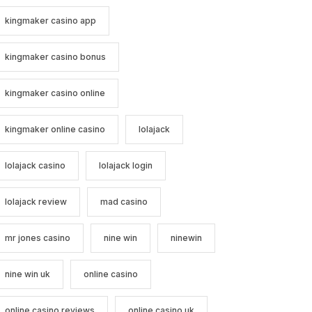
kingmaker casino app
kingmaker casino bonus
kingmaker casino online
kingmaker online casino
lolajack
lolajack casino
lolajack login
lolajack review
mad casino
mr jones casino
nine win
ninewin
nine win uk
online casino
online casino reviews
online casino uk