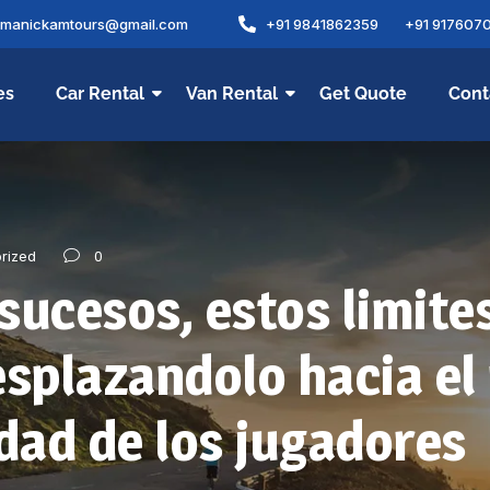
amanickamtours@gmail.com
+91 9841862359
+91 917607
es
Car Rental
Van Rental
Get Quote
Cont
0
rized
ucesos, estos limite
splazandolo hacia el 
dad de los jugadores