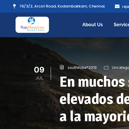
76/3/2, Arcot Road, Kodambakkam, Chennai.
raj
About Us
Servic
09
southindia*2019
Uncatego
En muchos s
JUL
elevados de
a la mayori