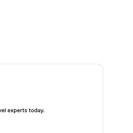
vel experts today.