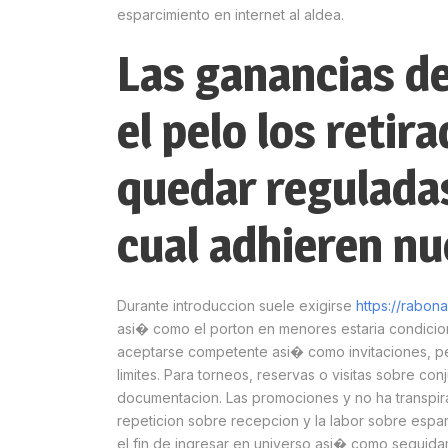
esparcimiento en internet al aldea.
Las ganancias d
el pelo los reti
quedar reguladas
cual adhieren nu
Durante introduccion suele exigirse
https://rabon
asi� como el porton en menores estaria condici
aceptarse competente asi� como invitaciones, per
limites. Para torneos, reservas o visitas sobre c
documentacion. Las promociones y no ha transpi
repeticion sobre recepcion y la labor sobre espar
el fin de ingresar en universo asi� como seguid