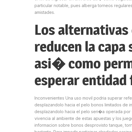
particular notable, pues alberga torneos regulares
amistades.
Los alternativas
reducen la capa 
asi� como permi
esperar entidad 
Inconvenientes Una uso movil podria superar ref
desplazandolo hacia el pelo bonos limitados de i
desplazandolo hacia el pelo seri�a operada por 
vivencia al ambiente de estas apuestas y los juego
informacion sobre bonos desprovisto tanque, tor
bastante. Para impedir participar alrededor casi