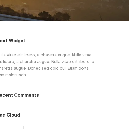
ext Widget
lla vitae elit libero, a pharetra augue. Nulla vitae
it libero, a pharetra augue. Nulla vitae elit libero, a
haretra augue. Donec sed odio dui. Etiam porta
em malesuada.
ecent Comments
ag Cloud