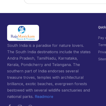
Quick
Pay 
Term
South India is a paradise for nature lovers.
The South India destinations include the states
Priv
Andra Pradesh, TamilNadu, Karnataka,
Site
Kerala, Pondicherry and Telangana. The
southern part of India endorses several
treasure troves, temples with architectural
brilliance, exotic beaches, evergreen forests
bestowed with several wildlife sanctuaries and
national parks.
Readmore