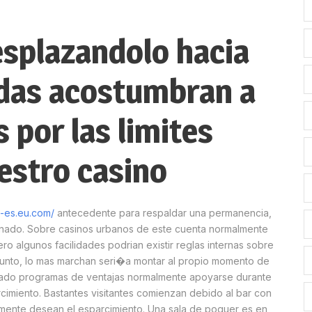
esplazandolo hacia
radas acostumbran a
 por las limites
estro casino
a-es.eu.com/
antecedente para respaldar una permanencia,
onado. Sobre casinos urbanos de este cuenta normalmente
o algunos facilidades podrian existir reglas internas sobre
onjunto, lo mas marchan seri�a montar al propio momento de
rado programas de ventajas normalmente apoyarse durante
cimiento. Bastantes visitantes comienzan debido al bar con
amente desean el esparcimiento. Una sala de poquer es en