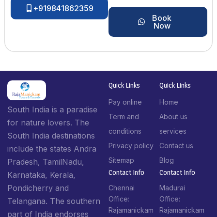
+919841862359
Book
Now
Quick Links
Quick Links
Pay online
Home
South India is a paradise
Term and
About us
for nature lovers. The
conditions
services
South India destinations
Privacy policy
Contact us
include the states Andra
Sitemap
Blog
Pradesh, TamilNadu,
Contact Info​
Contact Info​
Karnataka, Kerala,
Pondicherry and
Chennai
Madurai
Office:
Office:
Telangana. The southern
Rajamanickam
Rajamanickam
part of India endorses