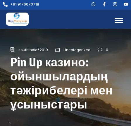
+91 9176070718
0
southindia*2019
Uncategorized
Pin Up казино:
ойыншылардың
тәжірибелері мен
ұсыныстары