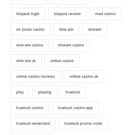
lolajack login
lolajack review
mad casino
mr jones casino
nine win
ninewin
nine win casino
ninewin casino
nine win uk
online casino
online casino reviews
online casino uk
play
playing
trueluck
trueluck casino
trueluck casino app
trueluck nederland
trueluck promo code