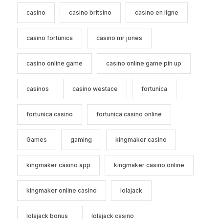
casino
casino britsino
casino en ligne
casino fortunica
casino mr jones
casino online game
casino online game pin up
casinos
casino westace
fortunica
fortunica casino
fortunica casino online
Games
gaming
kingmaker casino
kingmaker casino app
kingmaker casino online
kingmaker online casino
lolajack
lolajack bonus
lolajack casino