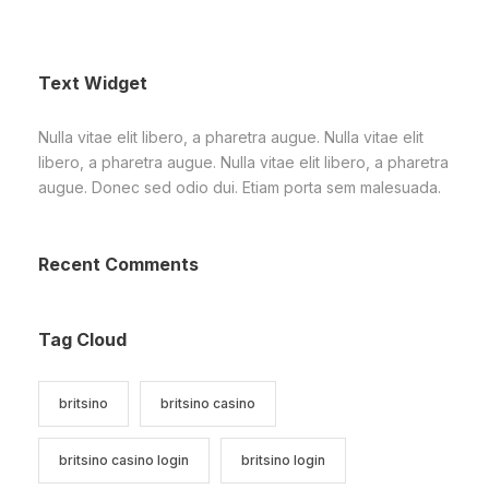
Text Widget
Nulla vitae elit libero, a pharetra augue. Nulla vitae elit
libero, a pharetra augue. Nulla vitae elit libero, a pharetra
augue. Donec sed odio dui. Etiam porta sem malesuada.
Recent Comments
Tag Cloud
britsino
britsino casino
britsino casino login
britsino login